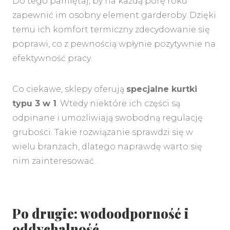
Do tego pamiętaj, by na każdą porę roku
zapewnić im osobny element garderoby. Dzięki
temu ich komfort termiczny zdecydowanie się
poprawi, co z pewnością wpłynie pozytywnie na
efektywność pracy.
Co ciekawe, sklepy oferują
specjalne kurtki
typu 3 w 1
. Wtedy niektóre ich części są
odpinane i umożliwiają swobodną regulację
grubości. Takie rozwiązanie sprawdzi się w
wielu branżach, dlatego naprawdę warto się
nim zainteresować.
Po drugie: wodoodporność i
oddychalność