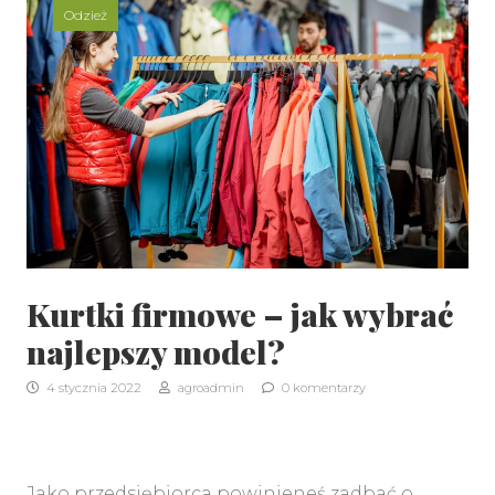
Odzież
Kurtki firmowe – jak wybrać
najlepszy model?
4 stycznia 2022
agroadmin
0 komentarzy
Jako przedsiębiorca powinieneś zadbać o