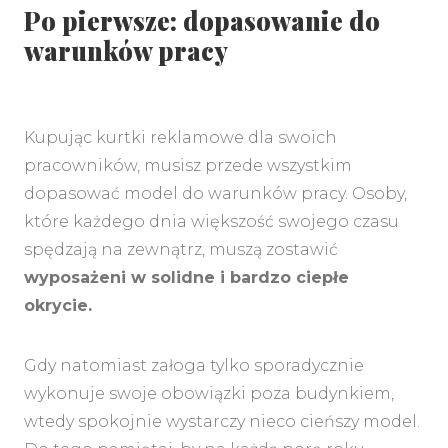
Po pierwsze: dopasowanie do
warunków pracy
Kupując kurtki reklamowe dla swoich
pracowników, musisz przede wszystkim
dopasować model do warunków pracy. Osoby,
które każdego dnia większość swojego czasu
spędzają na zewnątrz, muszą zostawić
wyposażeni w solidne i bardzo ciepłe
MENU
okrycie.
Gdy natomiast załoga tylko sporadycznie
wykonuje swoje obowiązki poza budynkiem,
wtedy spokojnie wystarczy nieco cieńszy model.