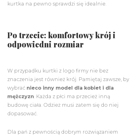
kurtka na pewno sprawdzi się idealnie.
Po trzecie: komfortowy krój i
odpowiedni rozmiar
W przypadku kurtki z logo firmy nie bez
znaczenia jest również krój. Pamiętaj zawsze, by
wybrać
nieco inny model dla kobiet i dla
mężczyzn
. Każda z płci ma przecież inną
budowę ciała. Odzież musi zatem się do niej
dopasować.
Dla pań z pewnością dobrym rozwiązaniem