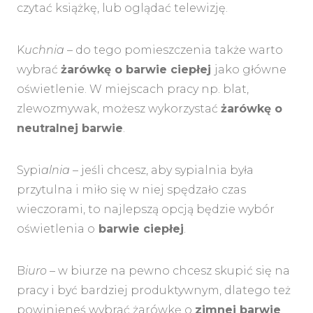
czytać książkę, lub oglądać telewizję.
K
uchnia
– do tego pomieszczenia także warto
wybrać
żarówkę o barwie ciepłej
jako główne
oświetlenie. W miejscach pracy np. blat,
zlewozmywak, możesz wykorzystać
żarówkę o
neutralnej barwie
.
Sypi
alnia
– jeśli chcesz, aby sypialnia była
przytulna i miło się w niej spędzało czas
wieczorami, to najlepszą opcją będzie wybór
oświetlenia o
barwie ciepłej
.
B
iuro
– w biurze na pewno chcesz skupić się na
pracy i być bardziej produktywnym, dlatego też
powinieneś wybrać żarówkę o
zimnej barwie
.