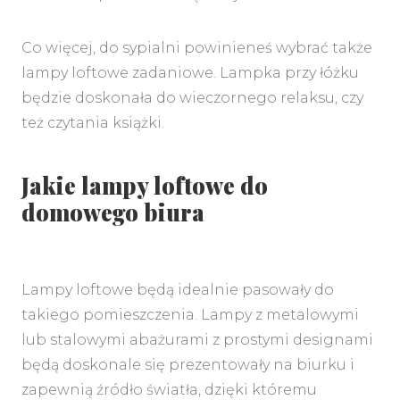
Co więcej, do sypialni powinieneś wybrać także
lampy loftowe zadaniowe. Lampka przy łóżku
będzie doskonała do wieczornego relaksu, czy
też czytania książki.
Jakie lampy loftowe do
domowego biura
Lampy loftowe będą idealnie pasowały do
takiego pomieszczenia. Lampy z metalowymi
lub stalowymi abażurami z prostymi designami
będą doskonale się prezentowały na biurku i
zapewnią źródło światła, dzięki któremu