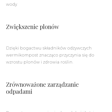
wody.
Zwiększenie plonów
Dzięki bogactwu składników odżywczych
wermikompost znacząco przyczynia się do
wzrostu plonów i zdrowia roślin.
Zrównoważone zarządzanie
odpadami