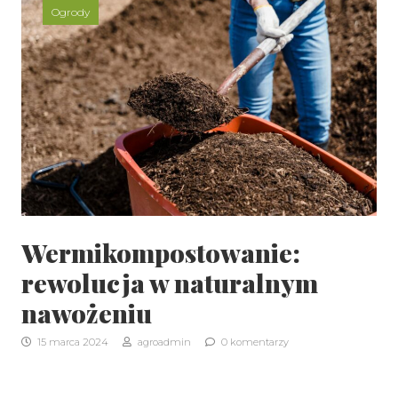
Ogrody
Wermikompostowanie:
rewolucja w naturalnym
nawożeniu
15 marca 2024
agroadmin
0 komentarzy