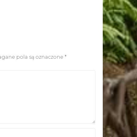
gane pola są oznaczone
*