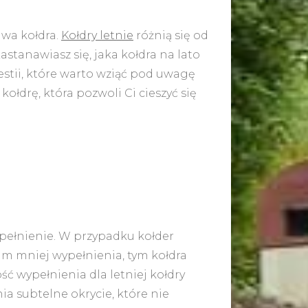
iwa kołdra.
Kołdry letnie
różnią się od
stanawiasz się, jaka kołdra na lato
stii, które warto wziąć pod uwagę
kołdrę, która pozwoli Ci cieszyć się
pełnienie. W przypadku kołder
Im mniej wypełnienia, tym kołdra
ść wypełnienia dla letniej kołdry
a subtelne okrycie, które nie