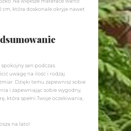
łóżko. Na większe materace warto
 cm, która doskonale okryje nawet
 podsumowanie
w spokojny sen podczas
cić uwagę na ilość i rodzaj
zmiar. Dzięki temu zapewnisz sobie
nia i zapewniając sobie wygodny,
rę, która spełni Twoje oczekiwania,
psza na lato!