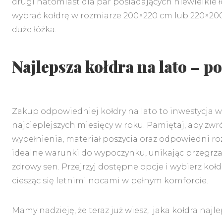
drugi natomiast dla par posiadających niewielkie 
wybrać kołdrę w rozmiarze 200×220 cm lub 220×200
duże łóżka.
Najlepsza kołdra na lato –
Zakup odpowiedniej kołdry na lato to inwestycja 
najcieplejszych miesięcy w roku. Pamiętaj, aby zwró
wypełnienia, materiał poszycia oraz odpowiedni ro
idealne warunki do wypoczynku, unikając przegrza
zdrowy sen. Przejrzyj dostępne opcje i wybierz kołd
ciesząc się letnimi nocami w pełnym komforcie.
Mamy nadzieję, że teraz już wiesz, jaka kołdra najle