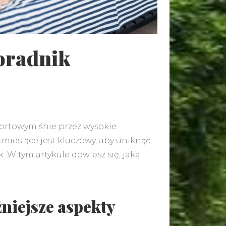
Gospodarstwa agroturystyczne –
Poradnik
wystrój wnętrz w stylu wiejskim
fortowym śnie przez wysokie
miesiące jest kluczowy, aby uniknąć
 W tym artykule dowiesz się, jaka
żniejsze aspekty