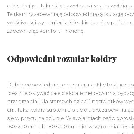
oddychające, takie jak bawełna, satyna bawełnian
Te tkaniny zapewniają odpowiednią cyrkulację powi
właściwości wypełnienia. Cienkie tkaniny polies
zapewniając komfort i higienę.
Odpowiedni rozmiar kołdry
Dobór odpowiedniego rozmiaru kołdry to klucz do
idealnie okrywać całe ciało, ale nie powinna być 
przegrzania. Dla starszych dzieci i nastolatków wy
cm. Taka kołdra subtelnie okryje ciało, zapewniają
się w przytulną dziuplę. W sypialniach osób doros
160×200 cm lub 180×200 cm. Pierwszy rozmiar jest 