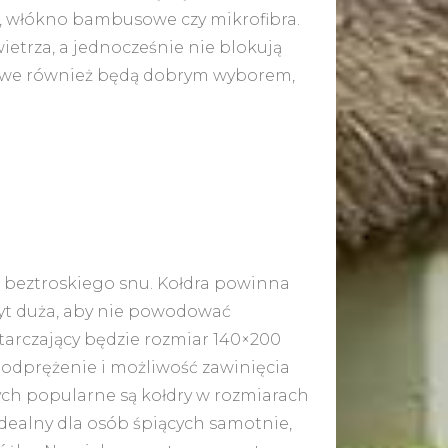
a, włókno bambusowe czy mikrofibra.
etrza, a jednocześnie nie blokują
trowe również będą dobrym wyborem,
 beztroskiego snu. Kołdra powinna
zbyt duża, aby nie powodować
starczający będzie rozmiar 140×200
c odprężenie i możliwość zawinięcia
łych popularne są kołdry w rozmiarach
idealny dla osób śpiących samotnie,