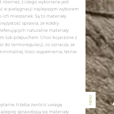
t również, z czego wykonane jest
ość w pielęgnacji najlepszym wyborem
b ich mieszanek. Są to materiały
prężystość sprawia, że kołdry
referujących naturalne materiały
em lub półpuchem. Choć kojarzone z
 do termoregulacji, co oznacza, że
inimalnej ilości wypełnienia, letnie
MENU
pytanie, trzeba zwrócić uwagę
ajlepiej sprawdzają się materiały