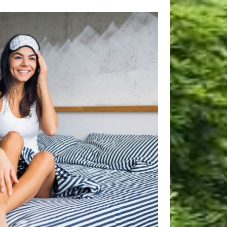
Szukaj
Szukaj
Kategorie
Wnętrza
Ogrodzenia
Ogrody
Kuchnia
Najpopularniejsze posty