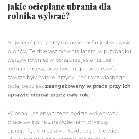
Jakie ocieplane ubrania dla
rolnika wybrać?
Najwięcej pracy przy uprawie roślin jest w czasie
plonów. Te zbierasz głównie latem, w przypadku
warzyw również wiosną oraz jesienią. Jeśli
jednak chcesz, by w Twoim gospodarstwie
zawsze były świeże jarzyny i rośliny z własnego
pola, będziesz
zaangażowany w prace przy ich
uprawie niemal przez cały rok
.
Wiosną i jesienią trzeba będzie wykonywać
prace związane z nawożeniem, orką czy
uprzątnięciem działki. Przydadzą Ci się więc