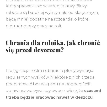
który sprawdza się w każdej branży. Bluzy
robocze są bardziej wytrzymałe od klasycznych,
będą mniej podatne na rozdarcia, o które
nietrudno przy pracy na roli.
Ubrania dla rolnika. Jak chronić
się przed deszczem?
Pielęgnacja roślin i dbanie o plony wymaga
regularnych wysiłków. Niektóre z nich trzeba
podejmować bez względu na pogodę. Jeśli
uprawiasz warzywa czy owoce, wiesz, że
czasami
trzeba będzie pracować nawet w deszczu
.