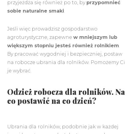
przyjeżdża się również po to, by
przypomnieć
sobie naturalne smaki
.
Jeśli więc prowadzisz gospodarstwo
agroturystyczne, zapewne
w mniejszym lub
większym stopniu jesteś również rolnikiem
.
By pracować wygodniej i bezpieczniej, postaw
na robocze ubrania dla rolników. Pomożemy Ci
je wybrać.
Odzież robocza dla rolników. Na
co postawić na co dzień?
Ubrania dla rolników, podobnie jak w każdej