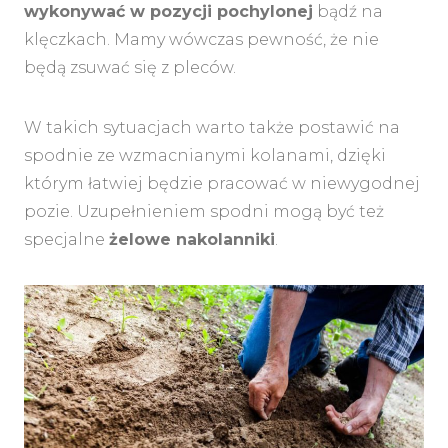
wykonywać w pozycji pochylonej
bądź na
klęczkach. Mamy wówczas pewność, że nie
będą zsuwać się z pleców.
W takich sytuacjach warto także postawić na
spodnie ze wzmacnianymi kolanami, dzięki
którym łatwiej będzie pracować w niewygodnej
pozie. Uzupełnieniem spodni mogą być też
specjalne
żelowe nakolanniki
.