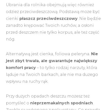
Ubrania dla rolnika obejmują więc również
odzież przeciwdeszczową. Podstawą może być
cienki
płaszcz przeciwdeszczowy
. Nie będzie
zanadto krępować Twoich ruchów, a osłoni
przed deszczem nie tylko korpus, ale też część
nóg.
Alternatywą jest cienka, foliowa peleryna.
Nie
jest zbyt trwała, ale gwarantuje największy
komfort pracy
– to tylko rodzaj narzuty, która
ląduje na Twoich barkach, ale nie ma dużego
wpływu na ruchy rąk.
Przy dużych opadach deszczu możesz też
pomyśleć o
nieprzemakalnych spodniach
.
Zwykle są wykonane z poliuretanu. Co prawda