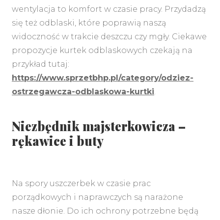
wentylacja to komfort w czasie pracy. Przydadzą
się też odblaski, które poprawią naszą
widoczność w trakcie deszczu czy mgły. Ciekawe
propozycje kurtek odblaskowych czekają na
przykład tutaj:
https://www.sprzetbhp.pl/category/odziez-
ostrzegawcza-odblaskowa-kurtki
.
Niezbędnik majsterkowicza –
rękawice i buty
Na spory uszczerbek w czasie prac
porządkowych i naprawczych są narażone
nasze dłonie. Do ich ochrony potrzebne będą